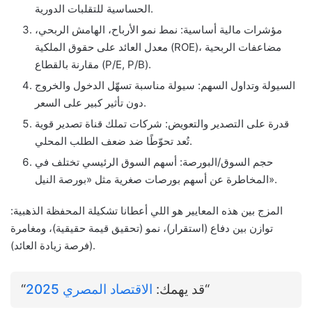
الحساسية للتقلبات الدورية.
مؤشرات مالية أساسية: نمط نمو الأرباح، الهامش الربحي،
معدل العائد على حقوق الملكية (ROE)، مضاعفات الربحية
مقارنة بالقطاع (P/E, P/B).
السيولة وتداول السهم: سيولة مناسبة تسهّل الدخول والخروج
دون تأثير كبير على السعر.
قدرة على التصدير والتعويض: شركات تملك قناة تصدير قوية
تُعد تحوّطًا ضد ضعف الطلب المحلي.
حجم السوق/البورصة: أسهم السوق الرئيسي تختلف في
المخاطرة عن أسهم بورصات صغرية مثل «بورصة النيل».
المزج بين هذه المعايير هو اللي أعطانا تشكيلة المحفظة الذهبية:
توازن بين دفاع (استقرار)، نمو (تحقيق قيمة حقيقية)، ومغامرة
(فرصة زيادة العائد).
“
“قد يهمك:
الاقتصاد المصري 2025