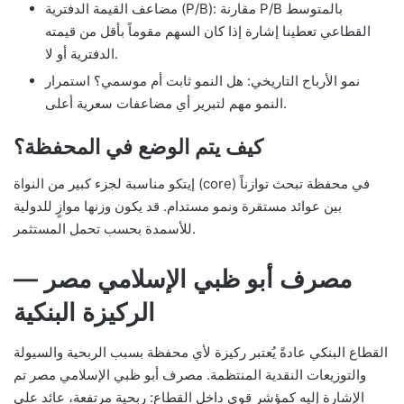
مضاعف القيمة الدفترية (P/B): مقارنة P/B بالمتوسط
القطاعي تعطينا إشارة إذا كان السهم مقوماً بأقل من قيمته
الدفترية أو لا.
نمو الأرباح التاريخي: هل النمو ثابت أم موسمي؟ استمرار
النمو مهم لتبرير أي مضاعفات سعرية أعلى.
كيف يتم الوضع في المحفظة؟
إيتكو مناسبة لجزء كبير من النواة (core) في محفظة تبحث توازناً
بين عوائد مستقرة ونمو مستدام. قد يكون وزنها موازٍ للدولية
للأسمدة بحسب تحمل المستثمر.
مصرف أبو ظبي الإسلامي مصر —
الركيزة البنكية
القطاع البنكي عادةً يُعتبر ركيزة لأي محفظة بسبب الربحية والسيولة
والتوزيعات النقدية المنتظمة. مصرف أبو ظبي الإسلامي مصر تم
الإشارة إليه كمؤشر قوي داخل القطاع: ربحية مرتفعة، عائد على