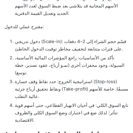
الأسهم المجانية قد يتلاشى بعد ضبط السوق لعدد الأسهم
الجديد وتعديل القيمة الدفترية.
مقترح عملي للدخول:
دخول تدريجي (Scale-in): قسّم حجم الشراء إلى 2–4 دفعات
على فترات متتابعة لتخفيف مخاطر توقيت الدخول الخاطئ.
تأكد من الأساسيات: راجع المؤشرات المالية الأساسية،
السيولة، وجود محفزات أخرى (نمـو أرباح، عقود تصدير، خطة
توسع).
استراتيجية الخروج: حدد نقاط وقف خسارة (Stop-loss)
ونقاط تحقيق أرباح جزئية (Take-profit) مسبقًا، خاصة للأسهم
عالية التقلب.
تابع السوق الكلي: في أحيان الانهيار القطاعي، حتى أسهم قوية
تتأثر؛ لذلك ضع في اعتبارك وضع السوق الكلي والظروف
الاقتصادية.