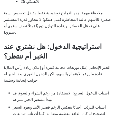
هيبكو: 25%
ملاحظة مهمة: هذه النماذج توضيحية فقط. يفضل تخصيص نسبة
صغيرة للأسهم عالية المخاطرة (مثل هيبكو) لا تتجاوز قدرة المستثمر
على تحمّل الخسائر، وإعادة التوازن دوريًا (مثلاً نصف سنوي أو
سنوي).
استراتيجية الدخول: هل نشتري عند
الخبر أم ننتظر؟
الخبر الإيجابي (مثل توزيعات مجانية كبيرة أو إعلان زيادة رأس المال)
عادة ما يرفع الاهتمام بالسهم، لكن الدخول الفوري بعد الخبر له
جوانب إيجابية وسلبية:
أسباب للدخول السريع: الاستفادة من زخم الشراء والسوق قد
يبدأ بتسعير الخبر بسرعة.
أسباب للتريّث: أحيانًا ينعكس الزخم قصير الأمد ويعود السعر
لتصحيح لو كان الدافع معظمه مضاربة. كما أن تأثير توزيعات