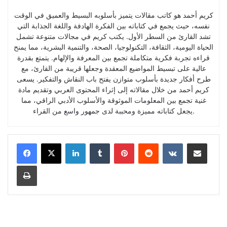
كريم أحمد هو كاتب مقالات يتميز بأسلوبه البسيط والعميق في الوقت
نفسه، حيث يجمع في كتاباته بين الفكرة الهادفة واللغة الجذابة التي
تشد القارئ من السطر الأول. يكتب كريم في مجالات متنوعة تشمل
الحياة اليومية، الثقافة، التكنولوجيا، الصحة، والتنمية البشرية، مما يمنح
قراءه تجربة فكرية متكاملة تجمع بين المعرفة والإلهام. يتمتع بقدرة
عالية على تبسيط المواضيع المعقدة وجعلها قريبة من القارئ، مع
طرح أفكار جديدة بأسلوب متوازن يفتح باب النقاش والتفكير. يسعى
كريم أحمد من خلال مقالاته إلى إثراء المحتوى العربي وتقديم مادة
غنية تجمع بين المعلومات الموثوقة والأسلوب الأدبي الراقي، مما
يجعل كتاباته مميزة ومحببة لدى جمهور واسع من القراء.
LinkedIn
Tumblr
Pinterest
Reddit
VKontakte
Share via Email
Print