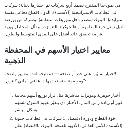
في نموذجنا المقترح تضمنَّا أربع شركات تم اختيارها بعناية: شركات
في قطاعات الاستراتيجية (الأسمدة)، الدواء (قطاع دفاعي بقيمة
متزايدة)، البنوك (مصدر دخل وتوزيعات منتظمة)، وشركة من بورصة
النيل تمثل جزء المغامرة أو «الجوكر». التنوع ده بيقلّل المخاطر ويزيد
فرصة تحقيق عائد أفضل على المدى المتوسط والطويل.
معايير اختيار الأسهم في المحفظة
الذهبية
الاختيار لم يُبنَ على حظ أو صدفة — ده نتيجة لعدة معايير واضحة
وموضوعية نستخدمها دايمًا في “ماني كنترول”:
أخبار جوهرية ومؤثرات مباشرة: مثل قرار توزيع أسهم مجانية
كبير أو زيادة رأس المال. الأخبار دي بتغيّر تقييم السوق للسهم
بشكل مباشر.
قوة القطاع ودوره الاقتصادي: شركات في قطاعات حيوية
(الأسمدة للأمن الغذائي، الأدوية للصحة، البنوك للاقتصاد) تقلل