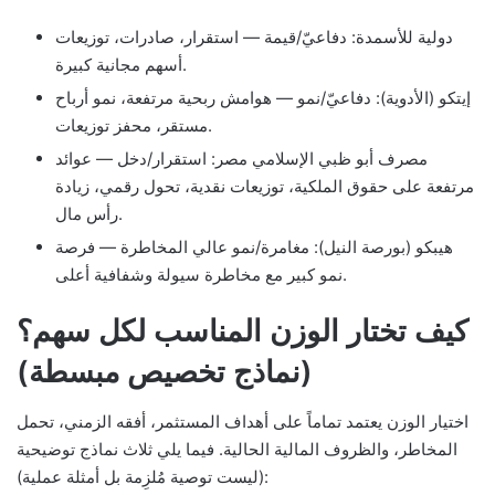
دولية للأسمدة: دفاعيّ/قيمة — استقرار، صادرات، توزيعات
أسهم مجانية كبيرة.
إيتكو (الأدوية): دفاعيّ/نمو — هوامش ربحية مرتفعة، نمو أرباح
مستقر، محفز توزيعات.
مصرف أبو ظبي الإسلامي مصر: استقرار/دخل — عوائد
مرتفعة على حقوق الملكية، توزيعات نقدية، تحول رقمي، زيادة
رأس مال.
هيبكو (بورصة النيل): مغامرة/نمو عالي المخاطرة — فرصة
نمو كبير مع مخاطرة سيولة وشفافية أعلى.
كيف تختار الوزن المناسب لكل سهم؟
(نماذج تخصيص مبسطة)
اختيار الوزن يعتمد تماماً على أهداف المستثمر، أفقه الزمني، تحمل
المخاطر، والظروف المالية الحالية. فيما يلي ثلاث نماذج توضيحية
(ليست توصية مُلزِمة بل أمثلة عملية):