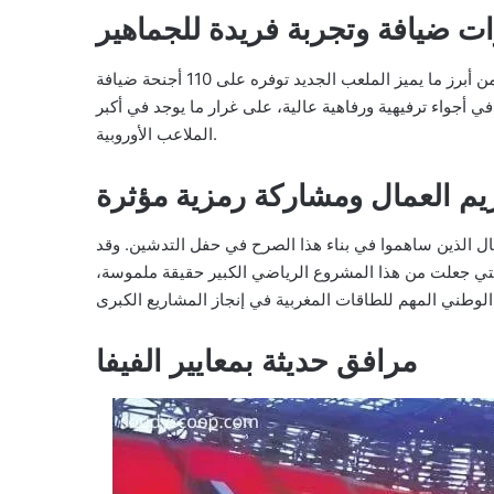
 ضيافة وتجربة فريدة للجماهير
من أبرز ما يميز الملعب الجديد توفره على 110 أجنحة ضيافة (Sky Boxes) مجهزة بأحدث وسائل الراحة، وتستوعب كل منها نحو
ي أجواء ترفيهية ورفاهية عالية، على غرار ما يوجد في أكبر
الملاعب الأوروبية.
يم العمال ومشاركة رمزية مؤثرة
 الذين ساهموا في بناء هذا الصرح في حفل التدشين. وقد
التي جعلت من هذا المشروع الرياضي الكبير حقيقة ملموسة،
مرافق حديثة بمعايير الفيفا