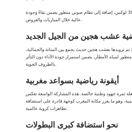
كما يضم نظاماً للتحكم في الإضاءة يصل معدل سطوعه إلى 3000 لوكس، إضافة إلى نظام صوتي متطور يضمن نقاءً وجودة
عالية خلال المباريات والعروض.
ية عشب هجين من الجيل الجديد
إذ تم تزويدها بعشب هجين حديث يجمع بين المتانة والجمالية،
طور لمياه الأمطار، يضمن استمرار جودة الأداء دون التأثر
بالظروف الجوية.
أيقونة رياضية بسواعد مغربية
ملعب، ما يجعله ثمرة جهود وطنية خالصة. هذه المشاركة الواسعة تعكس
لمية، وهو ما يعزز مكانة المغرب كوجهة قادرة على استضافة
تظاهرات كروية عالمية.
نحو استضافة كبرى البطولات